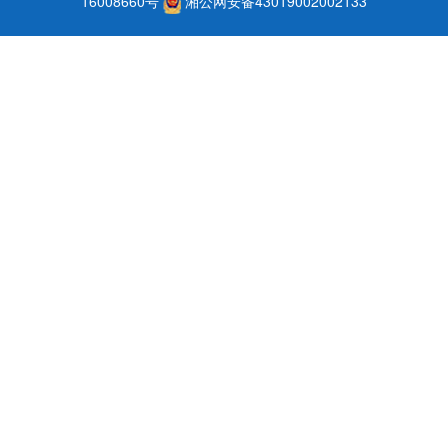
16008660号
湘公网安备43019002002133