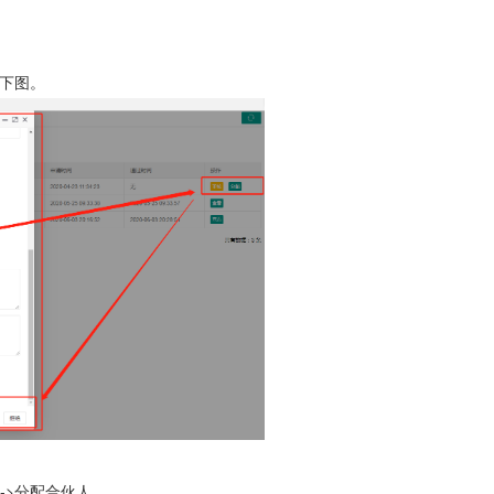
如下图。
->分配合伙人