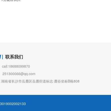
联系我们
call:18688099870
251300066@qq.com
湖南省长沙市岳麓区岳麓街道标志·麓谷坐标B栋808
19002002133