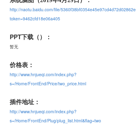
（2019年4月29日）
http://naotu.baidu.com/file/5360f38bf0354e45e97cd4d72d02862e
token=9462cfd18e06a405
PPT下载
：
（）
暂无
价格表：
http://www.hnjueqi.com/index.php?
s=/Home/FrontEnd/Price/two_price.html
插件地址：
http://www.hnjueqi.com/index.php?
s=/Home/FrontEnd/Plug/plug_list.html&flag=two