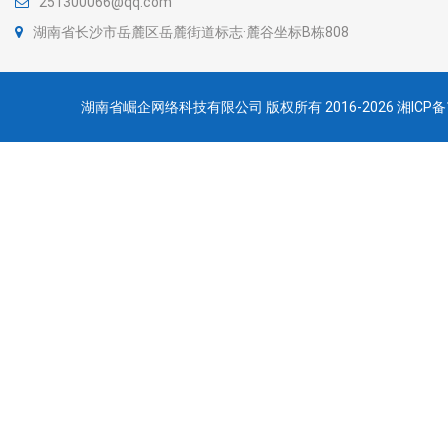
251300066@qq.com
湖南省长沙市岳麓区岳麓街道标志·麓谷坐标B栋808
湖南省崛企网络科技有限公司 版权所有 2016-2026
湘ICP备