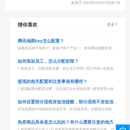
发表于 2025年03月27日03:18
猜你喜欢
更多
腾讯地图key怎么配置？
该教程适用于单商户、多商户两个产品一、登录腾讯地图开放平台腾讯地图开放平台地址：https://lbs.qq.com登录腾讯地图并点击控制台二、创建新秘钥(腾讯地图key)在控制台中找到key管理，并
如何添加员工，怎么分配权限？
1.添加员工，分配权限步骤：后台员工管理->员工列表->添加员工->填写员工资料登录账户->分配员工权限。如下图。 2.分配权限需注意的事项。给员工分配权限时，不同的角
提现的相关配置和注意事项有哪些？
1.提现配置的配置步骤：点击酒店后台系统设置->提现管理->设置提现参数（总店设置）->填写银行卡参数（总店分店都需要）。如下图。 2.提现配置注意事项。（1）.手续
如何设置部分流程发短信提醒，部分流程不发短信提醒？
在短信通知中控制短信发送开关（开启或关闭）设置部分流程发短信提醒，部分流程不发短信提醒。如下图。
热卖商品具体是怎么玩的？有什么需要注意的地方？怎么核销的？
1.热卖商品怎么玩？ (1).首先在分类列表里面添加商品分类。 (2).商品管理中添加商品。(3).添加限时抢购商品(不需要则不添加)。 2.有什么需要注意的地方？(1).添加商品时，展示规